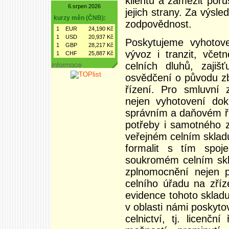
klientů a zamezit por
6.srpen 2026
jejich strany. Za výsl
kurzy měn (ČNB):
zodpovědnost.
1
EUR
24,190 Kč
1
USD
20,937 Kč
Poskytujeme vyhotove
1
GBP
28,217 Kč
vývoz i tranzit, včet
1
CHF
25,887 Kč
celních dluhů, zajiš
osvědčení o původu z
řízení. Pro smluvní 
nejen vyhotovení dok
správním a daňovém ří
potřeby i samotného 
veřejném celním skladu
formalit s tím spoj
soukromém celním skl
zplnomocnění nejen p
celního úřadu na zříz
evidence tohoto skladu
v oblasti námi poskyto
celnictví, tj. licenčn