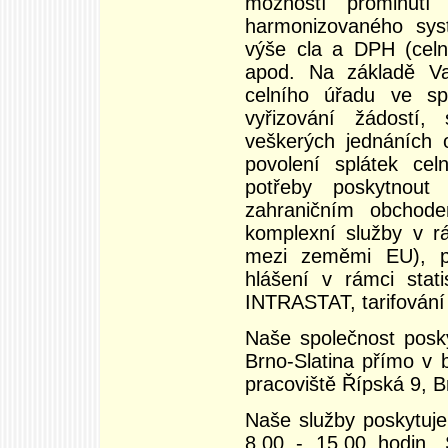
možností prominutí
harmonizovaného sys
výše cla a DPH (celn
apod. Na základě V
celního úřadu ve sp
vyřizování žádostí, 
veškerých jednáních o
povolení splátek cel
potřeby poskytnou
zahraničním obchode
komplexní služby v r
mezi zeměmi EU), p
hlášení v rámci stati
INTRASTAT, tarifování
Naše společnost posk
Brno-Slatina přímo v 
pracoviště Řípská 9, 
Naše služby poskytuje
8.00 - 15.00 hodin.