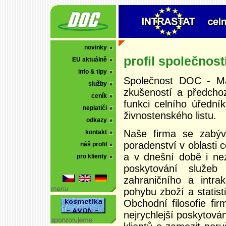
novinky
profil společnost
EU aktuálně
info & tipy
Společnost DOC - Ma
služby
zkušeností a předchoz
ceník
funkci celního úřední
neplatiči
živnostenského listu.
odkazy
Naše firma se zabývá
kontakt
poradenství v oblasti 
náš profil
a v dnešní době i nez
pro klienty
poskytování služeb
zahraničního a intra
pohybu zboží a statis
Obchodní filosofie fi
nejrychlejší poskytová