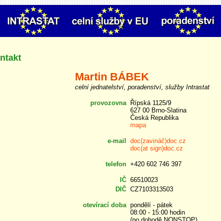
ntakt
Martin BÁBEK
celní jednatelství, poradenství, služby Intrastat
provozovna
Řípská 1125/9
627 00 Brno-Slatina
Česká Republika
mapa
e-mail
doc(zavináč)doc.cz
doc(at sign)doc.cz
telefon
+420 602 746 397
IČ
66510023
DIČ
CZ7103313503
otevírací doba
pondělí - pátek
08:00 - 15:00 hodin
(po dohodě NONSTOP)