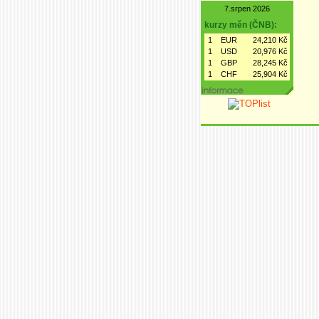
7.srpen 2026
kurzy měn (ČNB):
1
EUR
24,210 Kč
1
USD
20,976 Kč
1
GBP
28,245 Kč
1
CHF
25,904 Kč