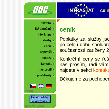
novinky
ceník
EU aktuálně
info & tipy
Poplatky za služby j
služby
po celou dobu spolupr
ceník
současnosti zatíženy
neplatiči
Konkrétní ceny se řeší
odkazy
nás prosím, rádi vám
kontakt
najdete v sekci
kontakt
náš profil
pro klienty
Děkujeme za pochopen