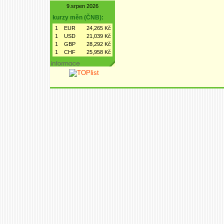
9.srpen 2026
kurzy měn (ČNB):
1
EUR
24,265 Kč
1
USD
21,039 Kč
1
GBP
28,292 Kč
1
CHF
25,958 Kč