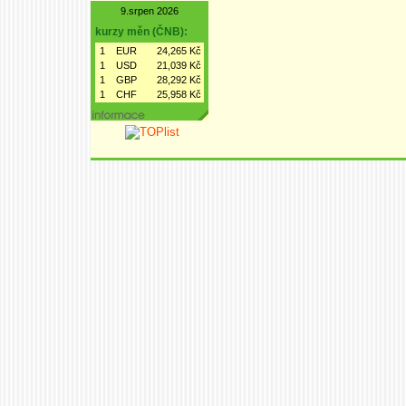
9.srpen 2026
kurzy měn (ČNB):
1
EUR
24,265 Kč
1
USD
21,039 Kč
1
GBP
28,292 Kč
1
CHF
25,958 Kč