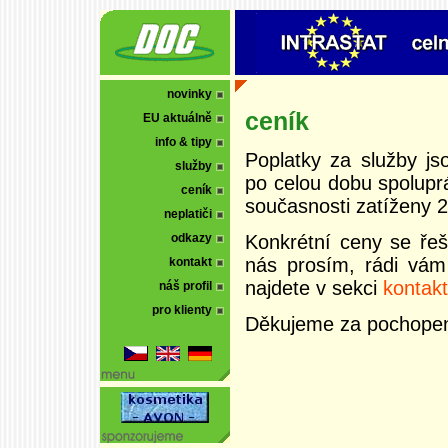
novinky
ceník
EU aktuálně
info & tipy
Poplatky za služby j
služby
po celou dobu spolupr
ceník
současnosti zatíženy
neplatiči
Konkrétní ceny se řeší
odkazy
nás prosím, rádi vám
kontakt
najdete v sekci
kontakt
náš profil
pro klienty
Děkujeme za pochopen